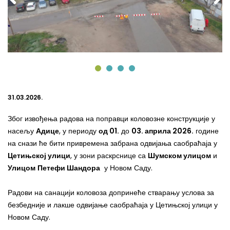
31.03.2026.
Због извођења радова на
поправци коловозне конструкције
у
насељу
Адице
, у периоду
од
01
.
до
03
. априла 202
6
.
године
на снази
ће бити привремена
забрана одвијања саобраћаја
у
Цетињској улици
,
у зони раскрснице са
Шумском улицом
и
Улицом
Петефи Шандора
у Новом Саду.
Радови на санацији коловоза допринеће стварању услова за
безбедније и лакше одвијање саобраћаја у Цетињској улици
у
Новом Саду.