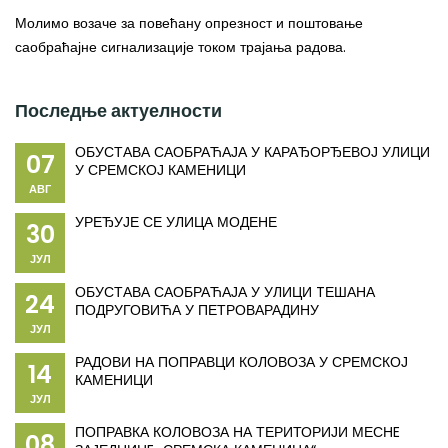
Молимо возаче за повећану опрезност и поштовање
саобраћајне сигнализације током трајања радова.
Последње актуелности
ОБУСТАВА САОБРАЋАЈА У КАРАЂОРЂЕВОЈ УЛИЦИ
07
У СРЕМСКОЈ КАМЕНИЦИ
АВГ
УРЕЂУЈЕ СЕ УЛИЦА МОДЕНЕ
30
ЈУЛ
ОБУСТАВА САОБРАЋАЈА У УЛИЦИ TЕШАНА
24
ПОДРУГОВИЋА У ПЕТРОВАРАДИНУ
ЈУЛ
РАДОВИ НА ПОПРАВЦИ КОЛОВОЗА У СРЕМСКОЈ
14
КАМЕНИЦИ
ЈУЛ
ПОПРАВКА КОЛОВОЗА НА ТЕРИТОРИЈИ МЕСНE
08