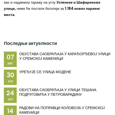
као и надземну гаражу на углу
Успенске и Шафарикове
улице,
чиме ће постати богатији за
1.184 нових паркинг
места.
Последње актуелности
ОБУСТАВА САОБРАЋАЈА У КАРАЂОРЂЕВОЈ УЛИЦИ
07
У СРЕМСКОЈ КАМЕНИЦИ
АВГ
УРЕЂУЈЕ СЕ УЛИЦА МОДЕНЕ
30
ЈУЛ
ОБУСТАВА САОБРАЋАЈА У УЛИЦИ TЕШАНА
24
ПОДРУГОВИЋА У ПЕТРОВАРАДИНУ
ЈУЛ
РАДОВИ НА ПОПРАВЦИ КОЛОВОЗА У СРЕМСКОЈ
14
КАМЕНИЦИ