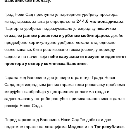
Бановинском пролазу
.
Град Нови Сад приступио је партерном уређењу простора
изнад гараже, за шта је опредељено
244,6 милиона динара.
Партерно уређење подразумевало је изградњу
пешачких
стаза, са јавном расветом и урбаним мобилијаром,
док ће
предвиђено хортикултурно уређење локалитета, односно
озелењавање, бити реализовано током јесени, у периоду
садње и на начин који
неће нарушавати визуелни идентитет
простора у оквиру комплекса Бановине.
Гаража код Бановине део је шире стратегије Града Новог
Сада, који изградњом јавних гаража тежи решавању проблема
мирујућег саобраћаја у централним деловима града и
задовољавању потребе растућег прилива становника и даљег
развоја Новог Сада.
Поред гараже код Бановине, Нови Сад ће добити и две
подземне гараже на локацијама
Модене
и на
Трг републике
,