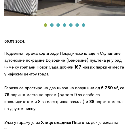
06.09.2024.
Подземна гаража код зграде Покрајинске владе и Скупштине
аутономне покрајине Војводине (Бановине) пуштена је у рад,
чиме су грађани Новог Сада добили
167
нових паркинг места
у најужем центру града.
Гаража се простире на два нивоа на површини од
6.280 м²
,
са
79
паркинг места на првом (од тога 9 за особе са
инвалидитетом и 8 за електрична возила) и
88
паркинг места
на другом нивоу.
Улаз у гаражу је из
Улице владике Платона
, док је излаз ка